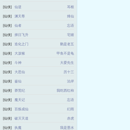
[仙侠]
仙逆
耳根
[仙侠]
渊天尊
烽仙
[仙侠]
仙者
忘语
[仙侠]
择日飞升
宅猪
[仙侠]
造化之门
鹅是老五
[仙侠]
大泼猴
甲鱼不是龟
[仙侠]
斗神
大爱先生
[仙侠]
大恶仙
历十三
[仙侠]
鉴仙
泊岸
[仙侠]
莽荒纪
我吃西红柿
[仙侠]
魔天记
忘语
[仙侠]
百炼成仙
幻雨
[仙侠]
破灭天道
赤虎
[仙侠]
执魔
我是墨水