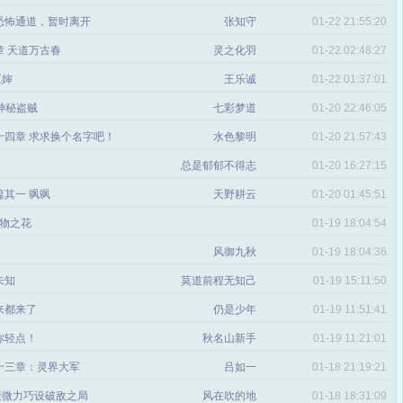
 恐怖通道，暂时离开
张知守
01-22 21:55:20
章 天道万古春
灵之化羽
01-22 02:48:27
三婶
王乐诚
01-22 01:37:01
-神秘盗贼
七彩梦道
01-20 22:46:05
十四章 求求换个名字吧！
水色黎明
01-20 21:57:43
总是郁郁不得志
01-20 16:27:15
篇其一 飒飒
天野耕云
01-20 01:45:51
物之花
01-19 18:04:54
风御九秋
01-19 18:04:36
未知
莫道前程无知己
01-19 15:11:50
 来都来了
仍是少年
01-19 11:51:41
 你轻点！
秋名山新手
01-19 11:21:01
十三章：灵界大军
吕如一
01-18 21:19:21
聚微力巧设破敌之局
风在吹的地
01-18 18:31:09