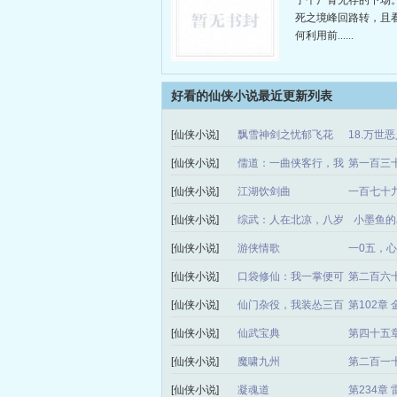
了个尸骨无存的下场
死之境峰回路转，且
何利用前......
好看的仙侠小说最近更新列表
[仙侠小说]
飘雪神剑之忧郁飞花
18.万世
[仙侠小说]
儒道：一曲侠客行，我
第一百三
以诗开天门
[仙侠小说]
江湖饮剑曲
一百七十
[仙侠小说]
综武：人在北凉，八岁
小墨鱼的
创仙法
[仙侠小说]
游侠情歌
一0五，
[仙侠小说]
口袋修仙：我一掌便可
第二百六
轰碎修仙界
[仙侠小说]
仙门杂役，我装怂三百
第102章
年
[仙侠小说]
仙武宝典
第四十五
[仙侠小说]
魔啸九州
第二百一
[仙侠小说]
凝魂道
第234章 