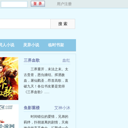
：
用户注册
同人小说
灵异小说
临时书架
三界血歌
血红
三界重开，末法之末。太
古贵胄，恩仇缠结。挥洒敌
血，屠仙戮圣，昂首高歌，直
破九天！各位书友要是觉得
《三界血歌》......
鱼影重楼
艾神小沐
时间错位的爱情，兄弟的
羁绊，扑朔迷离的剧情，天南