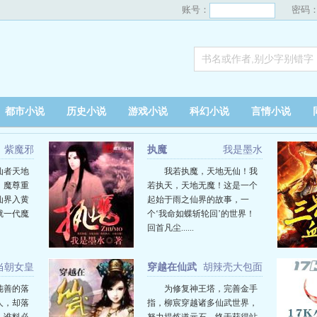
账号：
密码
都市小说
历史小说
游戏小说
科幻小说
言情小说
紫魔邪
执魔
我是墨水
仙者天地
我若执魔，天地无仙！我
，魔尊重
若执天，天地无魔！这是一个
仙界入黄
起始于雨之仙界的故事，一
就一代魔
个‘我命如蝶斩轮回’的世界！
回首凡尘......
当朝女皇
穿越在仙武
胡辣壳大包面
世界
纯善的落
为修复神王塔，完善金手
人，却落
指，柳宸穿越诸多仙武世界，