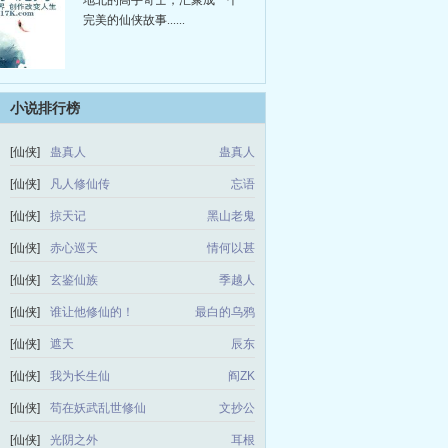
地北的高手奇士，汇聚成一个
完美的仙侠故事......
小说排行榜
[仙侠]
蛊真人
蛊真人
[仙侠]
凡人修仙传
忘语
[仙侠]
掠天记
黑山老鬼
[仙侠]
赤心巡天
情何以甚
[仙侠]
玄鉴仙族
季越人
[仙侠]
谁让他修仙的！
最白的乌鸦
[仙侠]
遮天
辰东
[仙侠]
我为长生仙
阎ZK
[仙侠]
苟在妖武乱世修仙
文抄公
[仙侠]
光阴之外
耳根