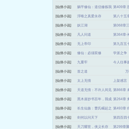
[仙侠小说]
躺平修仙：道侣修炼我
第409章
变强
[仙侠小说]
浮唯之真爱永存
第八十五
[仙侠小说]
妖江湖
第068章
[仙侠小说]
凡人问道
第364章
[仙侠小说]
无上帝印
第九百五
[仙侠小说]
修仙：必须双修
学派之争
[仙侠小说]
九重牢
今人往事
[仙侠小说]
首之道
万
[仙侠小说]
太上无情
上架感言
[仙侠小说]
天道无情：不许人间见
第866章 
长生
[仙侠小说]
黑木崖抄书百年，我成
第264章
了魔道祖师
[仙侠小说]
长生仙族：曹氏崛起之
第493章
路
[仙侠小说]
剑何以问天下
第四百四
[仙侠小说]
天刀耀世，侠义长存
第299章