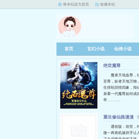
将本站设为首页
收藏本站
首页
玄幻小说
仙侠小说
绝世魔尊
魔者天地血尊，
至尊，妖者天地万物
生得轮回悟四象，闯
泉看一代魔尊如何成
帝……......
重生修仙路漫漫
通俗版：前世，
微一再将机缘拱手让