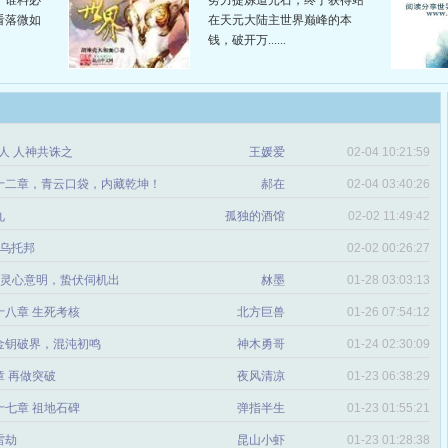
。谁料必
努力提炼道元石，终于获得站
看落微如
在天元大陆主世界巅峰的本
钱，破开万......
恶人 人神共诛之
王媛爱
02-04 10:21:59
十二章，青云口袋，内藏乾坤！
郝在
02-04 03:40:26
九
孤独的酒馆
02-02 11:49:42
乌托邦
02-02 00:26:27
心灵心意明，蛰伏伺机出
沝墨
01-28 03:03:13
十八章 生死考核
北方巨兽
01-26 07:54:12
 金钥破界，混沌初鸣
神木勇哥
01-24 02:30:09
章 再做突破
夜风清凉
01-23 06:38:29
十七章 祖地石碑
弹指半生
01-23 01:55:21
雷劫
昆山小虾
01-23 01:28:38